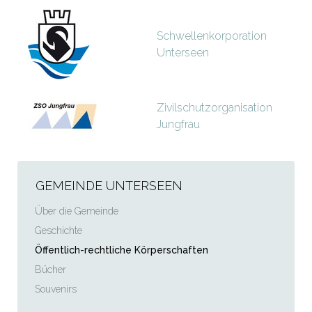
Schwellenkorporation
Unterseen
Zivilschutzorganisation
Jungfrau
GEMEINDE UNTERSEEN
Über die Gemeinde
Geschichte
Öffentlich-rechtliche Körperschaften
Bücher
Souvenirs