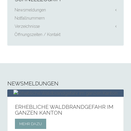
jeder weitere Tag
Fr.
50.00
Schülerveranstaltungen
je Tag
Fr.
50.00
Newsmeldungen
Notfallnummern
zusätzlich zur Miete
Verzeichnisse
– Benutzung Küche
je Tag
Fr.
40.00
Öffnungszeiten / Kontakt
Gesuchsformular
für
Benützung
NEWSMELDUNGEN
ERHEBLICHE WALDBRANDGEFAHR IM
GANZEN KANTON
MEHR DAZU